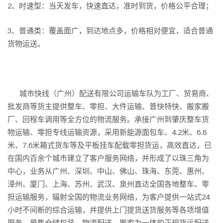
2、时速型：当天发车，快速直达，准时到货，价格公平合理；
3、普通类：覆盖面广，到达地点多，价格相对便宜，适合普通
货物运送。
城市快线（广州）配送有限公司运输车队
为工厂、贸易商、
批发商等货主提供整车、零担、大件运输、普快特快、搬家搬
厂、回程车调用等全方位的物流服务。
承接广州到肇庆整车货
物运输、零担专线运输资源，采用新能源面包车、4.2米
、
6.8
米、7.6米箱式货车等
及平板挂车配载零担货运，高效直达，已
在国内百余个城市建立了客户服务网络，并形成了以珠三角为
中心，业务从广州、深圳、中山、佛山、珠海、东莞、惠州、
漳州、厦门、上海、苏州、武汉、泉州直达全国各地整车、零
担运输服务，辐射全国的物流业务网络，为客户提供一站式24
小时不间断的综合运输，并提供上门提货送货服务等各项增值
服务。是集仓储包装、物流配送、搬家为一体的正规货运配送