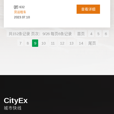
632
查看详细
货运租车
2023.07.10
共152条记录 页次：9/26 每页6条记录
首页
4
5
6
7
8
9
10
11
12
13
14
尾页
CityEx
城市快线