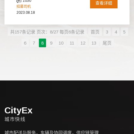
1030
查看详细
招募司机
2023.08.18
共157条记录 页次：8/27 每页6条记录
首页
3
4
5
6
7
8
9
10
11
12
13
尾页
CityEx
城市快线
城市配送与服务，车辆及协同调度，供应链管理